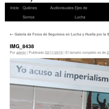
Inicio
Quiénes
Audiovisuales
Ejes de
Somos
Lucha
←
Galería de Fotos de Seguimos en Lucha y Huella por la S
IMG_8438
Por
admin
|
Publicado
02/11/2019
|
El tamaño completo es de
2