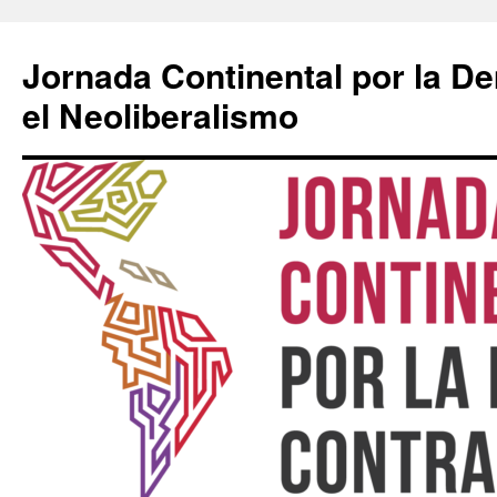
Saltar
al
Jornada Continental por la D
contenido
el Neoliberalismo