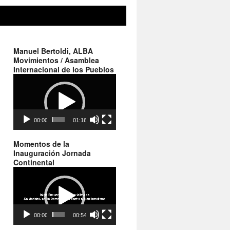
Manuel Bertoldi, ALBA
Movimientos / Asamblea
Internacional de los Pueblos
Reproductor
de
vídeo
00:00
01:16
Momentos de la
Inauguración Jornada
Continental
Reproductor
de
vídeo
00:00
00:54