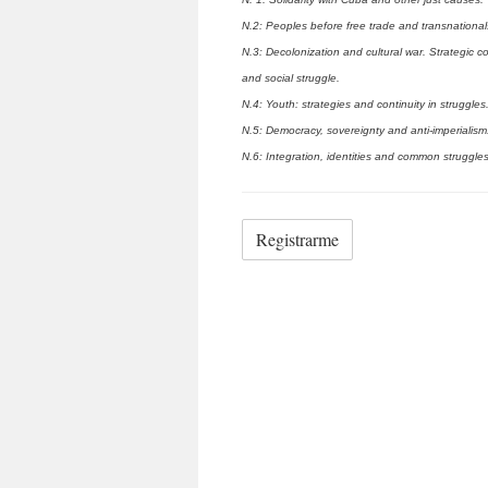
N.2: Peoples before free trade and transnational
N.3: Decolonization and cultural war. Strategic 
and social struggle.
N.4: Youth: strategies and continuity in struggles
N.5: Democracy, sovereignty and anti-imperialism
N.6: Integration, identities and common struggles