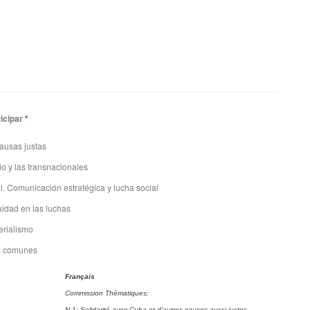
ticipar
*
ausas justas
io y las transnacionales
l. Comunicación estratégica y lucha social
uidad en las luchas
erialismo
as comunes
Français
Commission Thématiques:
N.1: Solidarité avec Cuba et d’autres causes aussi justes.