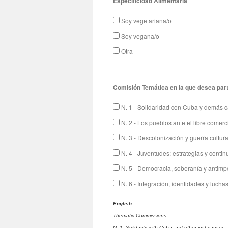
Especificidad Alimentaria
Soy vegetariana/o
Soy vegana/o
Otra
Comisión Temática en la que desea par
N. 1 - Solidaridad con Cuba y demás c
N. 2 - Los pueblos ante el libre comerc
N. 3 - Descolonización y guerra cultura
N. 4 - Juventudes: estrategias y contin
N. 5 - Democracia, soberanía y antimp
N. 6 - Integración, identidades y luch
English
Thematic Commissions:
N. 1: Solidarity with Cuba and other just causes.