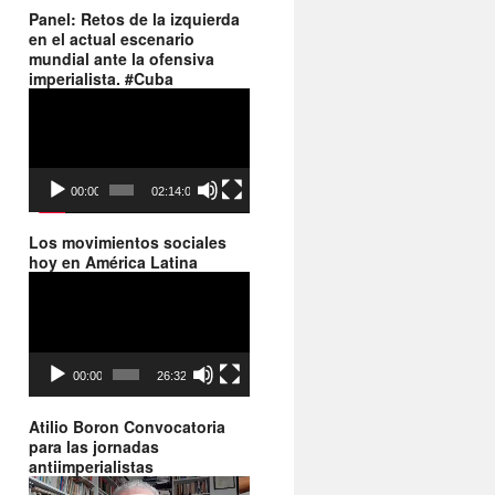
Panel: Retos de la izquierda
en el actual escenario
mundial ante la ofensiva
imperialista. #Cuba
Reproductor
de
vídeo
00:00
02:14:06
Los movimientos sociales
hoy en América Latina
Reproductor
de
vídeo
00:00
26:32
Atilio Boron Convocatoria
para las jornadas
antiimperialistas
Reproductor