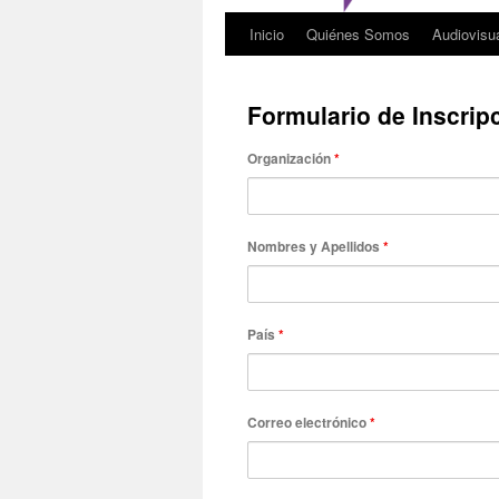
Inicio
Quiénes Somos
Audiovisu
Formulario de Inscrip
Organización
*
Nombres y Apellidos
*
País
*
Correo electrónico
*