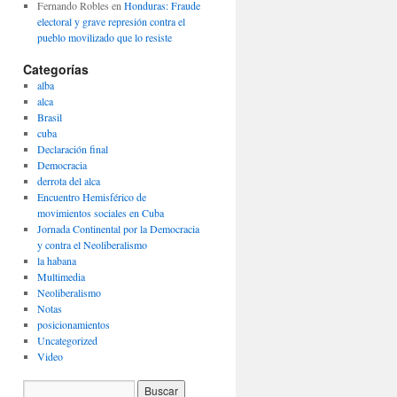
Fernando Robles
en
Honduras: Fraude
electoral y grave represión contra el
pueblo movilizado que lo resiste
Categorías
alba
alca
Brasil
cuba
Declaración final
Democracia
derrota del alca
Encuentro Hemisférico de
movimientos sociales en Cuba
Jornada Continental por la Democracia
y contra el Neoliberalismo
la habana
Multimedia
Neoliberalismo
Notas
posicionamientos
Uncategorized
Video