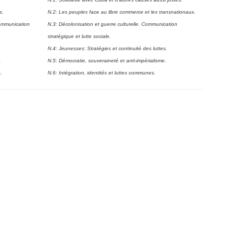
s.
N.2: Les peuples face au libre commerce et les transnationaux.
communication
N.3: Décolonisation et guerre culturelle. Communication
stratégique et lutte sociale.
.
N.4: Jeunesses: Stratégies et continuité des luttes.
.
N.5: Démocratie, souveraineté et anti-impérialisme.
.
N.6: Intégration, identités et luttes communes.