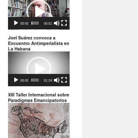
de
vídeo
00:00
00:51
Joel Suárez convoca a
Encuentro Antimperialista en
La Habana
Reproductor
de
vídeo
00:00
01:24
XIII Taller Internacional sobre
Paradigmas Emancipatorios