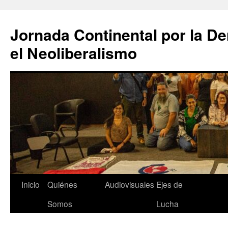
Saltar
al
Jornada Continental por la D
contenido
el Neoliberalismo
Inicio
Quiénes
Audiovisuales
Ejes de
Somos
Lucha