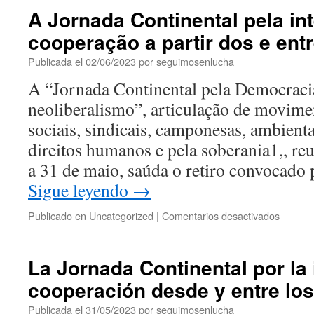
la
A Jornada Continental pela in
Jornada
cooperação a partir dos e ent
Continental
por
Publicada el
02/06/2023
por
seguimosenlucha
la
Democracia
A “Jornada Continental pela Democracia
contra
neoliberalismo”, articulação de movime
el
neoliberalismo
sociais, sindicais, camponesas, ambiental
de
direitos humanos e pela soberania1,, re
cara
a
a 31 de maio, saúda o retiro convocado
la
Sigue leyendo
→
Cumbre
UE
en
Publicado en
Uncategorized
|
Comentarios desactivados
–
A
CELAC
Jornad
Contine
La Jornada Continental por la 
pela
cooperación desde y entre lo
integra
e
Publicada el
31/05/2023
por
seguimosenlucha
cooper