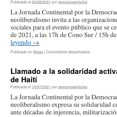
Publicada el
26/08/2021
por
seguimosenlucha
La Jornada Continental por la Democrac
neoliberalismo invita a las organizacio
sociales para el evento público que se c
de 2021, a las 17h de Cono Sur / 15h 
leyendo
→
en
Publicado en
Notas
|
Comentarios desactivados
Evento
público
|
Llamado a la solidaridad activ
Contexto
de Haití
y
coyuntura
Publicada el
10/07/2021
por
seguimosenlucha
en
América
La Jornada Continental por la Democrac
Latina
neoliberalismo expresa su solidaridad c
y
el
ante décadas de injerencia, militarizació
Caribe: