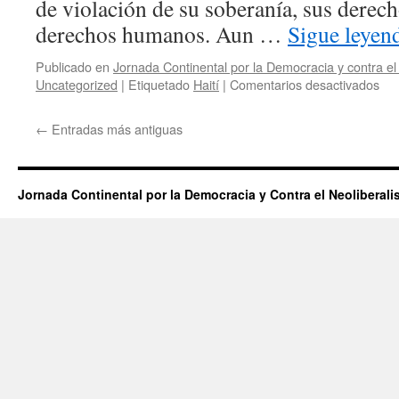
de violación de su soberanía, sus derec
miradas
desde
derechos humanos. Aun …
Sigue leye
los
pueblos
Publicado en
Jornada Continental por la Democracia y contra el
en
en
Uncategorized
|
Etiquetado
Haití
|
Comentarios desactivados
lucha
Ll
a
←
Entradas más antiguas
la
sol
act
con
Jornada Continental por la Democracia y Contra el Neoliberal
el
pue
de
Hai