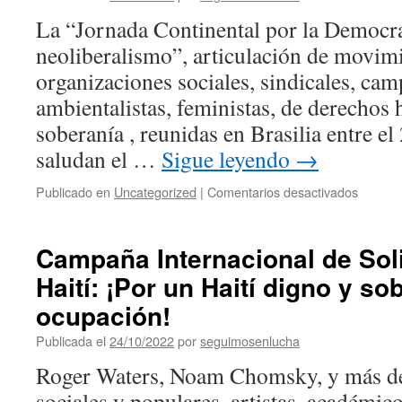
a
La “Jornada Continental por la Democra
partir
neoliberalismo”, articulación de movim
dos
e
organizaciones sociales, sindicales, cam
entre
ambientalistas, feministas, de derechos
os
Povos
soberanía , reunidas en Brasilia entre e
saludan el …
Sigue leyendo
→
en
Publicado en
Uncategorized
|
Comentarios desactivados
La
Jornad
Contine
Campaña Internacional de Sol
por
Haití: ¡Por un Haití digno y so
la
integra
ocupación!
y
coopera
Publicada el
24/10/2022
por
seguimosenlucha
desde
Roger Waters, Noam Chomsky, y más de
y
entre
sociales y populares, artistas, académico