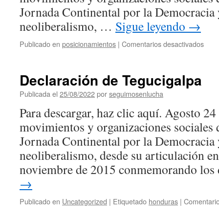
Jornada Continental por la Democracia y
neoliberalismo, …
Sigue leyendo
→
en
Publicado en
posicionamientos
|
Comentarios desactivados
Denu
inter
alto
Declaración de Tegucigalpa
a
la
Publicada el
25/08/2022
por
seguimosenlucha
pers
Para descargar, haz clic aquí. Agosto 2
y
crimi
movimientos y organizaciones sociales 
cont
Jornada Continental por la Democracia y
Miri
Mira
neoliberalismo, desde su articulación e
(Ofr
noviembre de 2015 conmemorando los
→
Publicado en
Uncategorized
|
Etiquetado
honduras
|
Comentario