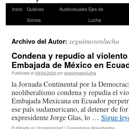
Inicio
Quiénes
Audiovisuales
Ejes de
Somos
Lucha
seguimosenlucha
Archivo del Autor:
Condena y repudio al violento 
Embajada de México en Ecua
Publicada el
09/04/2024
por
seguimosenlucha
la Jornada Continental por la Democraci
neoliberalismo condena y repudia el viol
Embajada Mexicana en Ecuador perpetra
ese país sudamericano, al detener de for
expresidente Jorge Glas, lo …
Sigue le
en
Publicado en
Uncategorized
|
Comentarios desactivados