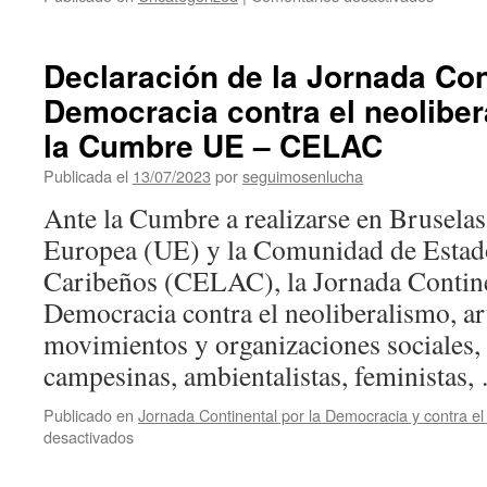
Conden
y
repudio
Declaración de la Jornada Con
al
Democracia contra el neoliber
violento
asalto
la Cumbre UE – CELAC
a
la
Publicada el
13/07/2023
por
seguimosenlucha
Embaja
Ante la Cumbre a realizarse en Bruselas
de
México
Europea (UE) y la Comunidad de Estad
en
Caribeños (CELAC), la Jornada Contine
Ecuado
Democracia contra el neoliberalismo, ar
movimientos y organizaciones sociales, 
campesinas, ambientalistas, feministas
Publicado en
Jornada Continental por la Democracia y contra el
en
desactivados
Declaración
de