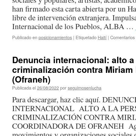
los
han firmado esta carta abierta por un Ha
pueblos
libre de intervención extranjera. Impul
Internacional de los Pueblos, ALBA …
Publicado en
posicionamientos
|
Etiquetado
Haití
|
Comentarios 
Denuncia internacional: alto a
criminalización contra Miriam
(Ofraneh)
Publicada el
26/08/2022
por
seguimosenlucha
Para descargar, haz clic aquí. DENUNC
INTERNACIONAL ALTO A LA PER
CRIMINALIZACIÓN CONTRA MIR
COORDINADORA DE OFRANEH Agost
movimientos y organizaciones sociales 