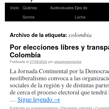
Inicio
Quiénes
Audiovisuales
Ejes de
Somos
Lucha
colombia
Archivo de la etiqueta:
Por elecciones libres y trans
Colombia
Publicada el
27/05/2022
por
seguimosenlucha
La Jornada Continental por la Democrac
neoliberalismo convoca a las organizac
sociales de la región y de distintas part
de cerca el proceso electoral que tendrá
…
Sigue leyendo
→
Publicado en
posicionamientos
|
Etiquetado
colombia
|
Comentar