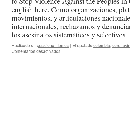
to Stop Violence Against the Peoples in
english here. Como organizaciones, pla
movimientos, y articulaciones nacionale
internacionales, rechazamos y denunci
los asesinatos sistemáticos y selectivo
Publicado en
posicionamientos
|
Etiquetado
colombia
,
coronavir
en
Comentarios desactivados
(ES/EN)
Asesinatos
diarios,
la
pandemia
en
Colombia
|
Llamamiento
internacional
para
detener
la