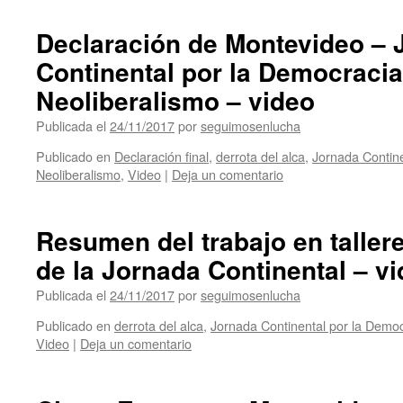
Declaración de Montevideo – 
Continental por la Democracia
Neoliberalismo – video
Publicada el
24/11/2017
por
seguimosenlucha
Publicado en
Declaración final
,
derrota del alca
,
Jornada Contine
Neoliberalismo
,
Video
|
Deja un comentario
Resumen del trabajo en tallere
de la Jornada Continental – v
Publicada el
24/11/2017
por
seguimosenlucha
Publicado en
derrota del alca
,
Jornada Continental por la Democ
Video
|
Deja un comentario