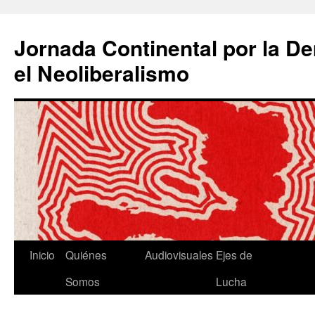
Saltar
al
Jornada Continental por la D
contenido
el Neoliberalismo
Inicio
Quiénes
Audiovisuales
Ejes de
Somos
Lucha