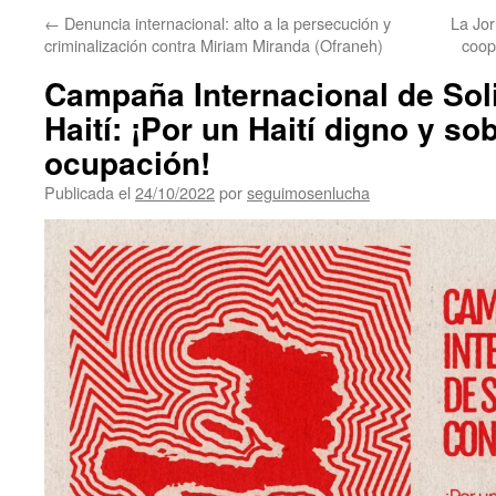
←
Denuncia internacional: alto a la persecución y
La Jor
criminalización contra Miriam Miranda (Ofraneh)
coop
Campaña Internacional de Sol
Haití: ¡Por un Haití digno y so
ocupación!
Publicada el
24/10/2022
por
seguimosenlucha