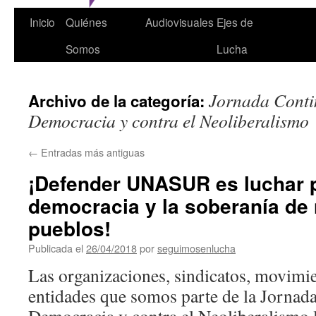
Inicio
Quiénes
Audiovisuales
Ejes de
Somos
Lucha
Jornada Contin
Archivo de la categoría:
Democracia y contra el Neoliberalismo
←
Entradas más antiguas
¡Defender UNASUR es luchar p
democracia y la soberanía de
pueblos!
Publicada el
26/04/2018
por
seguimosenlucha
Las organizaciones, sindicatos, movimie
entidades que somos parte de la Jornada