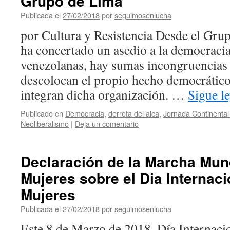
Grupo de Lima
Publicada el
27/02/2018
por
seguimosenlucha
por Cultura y Resistencia Desde el Gru
ha concertado un asedio a la democracia 
venezolanas, hay sumas incongruencias 
descolocan el propio hecho democrático
integran dicha organización. …
Sigue l
Publicado en
Democracia
,
derrota del alca
,
Jornada Continental 
Neoliberalismo
|
Deja un comentario
Declaración de la Marcha Mund
Mujeres sobre el Dia Internaci
Mujeres
Publicada el
27/02/2018
por
seguimosenlucha
Este 8 de Marzo de 2018, Día Internacio