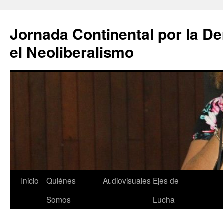
Saltar
al
Jornada Continental por la D
contenido
el Neoliberalismo
Inicio
Quiénes
Audiovisuales
Ejes de
Somos
Lucha