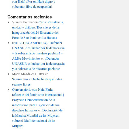
con Haití: ¡Por un Haití digno y
soberano, libre de ocupación!
Comentarios recientes
Vianey Escobar
en
Cuba: Resistencia,
unidad y diálogo. Tres claves de la
inauguración del 24 Encuentro del
Foro de Sao Paulo en La Habana
(NUESTRA AMÉRICA) ¡Defender
UNASUR es luchar por la democracia
y la soberanía de nuestros pueblos! –
ALBA Movimientos
en
¡Defender
UNASUR es luchar por la democracia
y la soberanía de nuestros pueblos!
María Magdalena Tatter
en
Seguiremos en lucha hasta que todas
seamos libres
Conversatorio con Nalú Faria,
referente del feminismo internacional |
Proyecto Democratización de la
información para el ejercicio de los
derechos humanos
en
Declaración de
la Marcha Mundial de las Mujeres
sobre el Dia Internacional de las
Mujeres