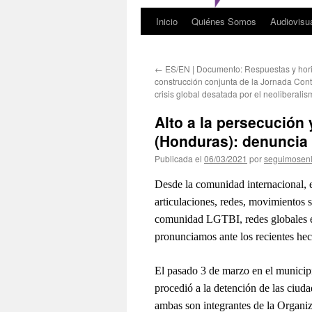
Inicio
Quiénes Somos
Audiovisu
←
ES/EN | Documento: Respuestas y hor
construcción conjunta de la Jornada Conti
crisis global desatada por el neoliberali
Alto a la persecución
(Honduras): denuncia 
Publicada el
06/03/2021
por
seguimosen
Desde la comunidad internacional, 
articulaciones, redes, movimientos s
comunidad LGTBI, redes globales e 
pronunciamos ante los recientes he
El pasado 3 de marzo en el municipi
procedió a la detención de las ciud
ambas son integrantes de la Organi