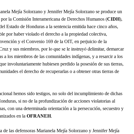
ianela Mejía Solorzano y Jennifer Mejía Solorzano se produce un
a por la Comisión Interamericana de Derechos Humanos (
CIDH
),
del Estado de Honduras a la sentencia emitida hace cinco años,
le por haber violado el derecho a la propiedad colectiva,
onvención y el Convenio 169 de la OIT, en perjuicio de la
, por lo que se le instruyó delimitar
Cruz y sus miembros
,
demarcar
rras a los miembros de las comunidades indígenas, y a resarcir a los
ue involuntariamente hubiesen perdido la posesión de sus tierras,
munidades el derecho de recuperarlas o a obtener otras tierras de
cional hemos sido testigos, no solo del incumplimiento de dichas
onduras, si no de la profundización de acciones violatorias al
s, con una determinada orientación a la persecución, secuestro y
ganizados en la
OFRANEH
.
 de las defensoras Marianela Mejía Solorzano y Jennifer Mejía