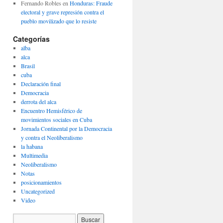
Fernando Robles
en
Honduras: Fraude
electoral y grave represión contra el
pueblo movilizado que lo resiste
Categorías
alba
alca
Brasil
cuba
Declaración final
Democracia
derrota del alca
Encuentro Hemisférico de
movimientos sociales en Cuba
Jornada Continental por la Democracia
y contra el Neoliberalismo
la habana
Multimedia
Neoliberalismo
Notas
posicionamientos
Uncategorized
Video