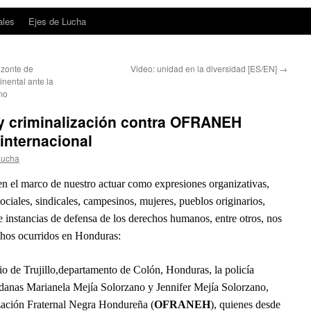
ales
Ejes de Lucha
izonte de
Video: unidad en la diversidad [ES/EN]
→
nental ante la
smo
 y criminalización contra OFRANEH
internacional
lucha
en el marco de nuestro actuar como expresiones organizativas,
ociales, sindicales, campesinos, mujeres, pueblos originarios,
instancias de defensa de los derechos humanos, entre otros, nos
chos ocurridos en Honduras:
o de Trujillo,departamento de Colón, Honduras, la policía
adanas Marianela Mejía Solorzano y Jennifer Mejía Solorzano,
zación Fraternal Negra Hondureña (
OFRANEH
), quienes desde