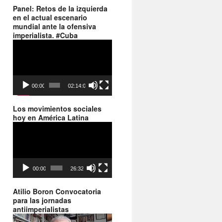
Panel: Retos de la izquierda
en el actual escenario
mundial ante la ofensiva
imperialista. #Cuba
Reproductor
de
vídeo
00:00
02:14:06
Los movimientos sociales
hoy en América Latina
Reproductor
de
vídeo
00:00
26:32
Atilio Boron Convocatoria
para las jornadas
antiimperialistas
Reproductor