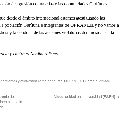
acción de agresión contra ellas y las comunidades Garífunas
ue desde el ámbito internacional estamos atestiguando las
 la población Garífuna e integrantes de
OFRANEH
y no vamos a
sticia y la condena de las acciones violatorias denunciadas en la
acia y contra el Neoliberalismo
onamientos
y etiquetada como
honduras
,
OFRANEH
. Guarda el
enlace
izonte de
Video: unidad en la diversidad [ES/EN]
→
nental ante la
smo