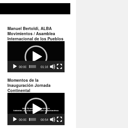
Manuel Bertoldi, ALBA
Movimientos / Asamblea
Internacional de los Pueblos
Reproductor
de
vídeo
00:00
01:16
Momentos de la
Inauguración Jornada
Continental
Reproductor
de
vídeo
00:00
00:54