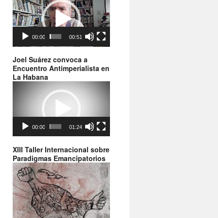
de
vídeo
00:00
00:51
Joel Suárez convoca a
Encuentro Antimperialista en
La Habana
Reproductor
de
vídeo
00:00
01:24
XIII Taller Internacional sobre
Paradigmas Emancipatorios