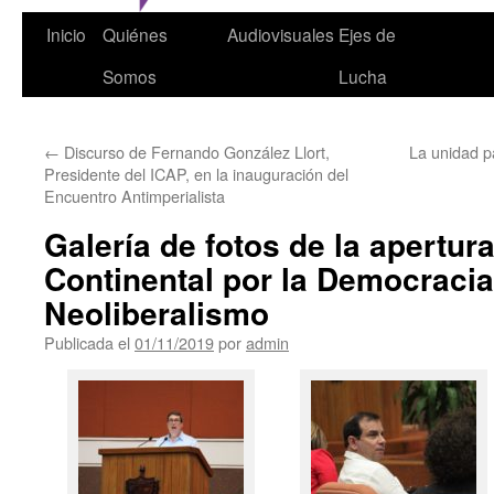
Inicio
Quiénes
Audiovisuales
Ejes de
Somos
Lucha
←
Discurso de Fernando González Llort,
La unidad p
Presidente del ICAP, en la inauguración del
Encuentro Antimperialista
Galería de fotos de la apertur
Continental por la Democracia
Neoliberalismo
Publicada el
01/11/2019
por
admin