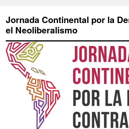
Saltar
al
Jornada Continental por la D
contenido
el Neoliberalismo