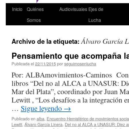
Inicio
Quiénes
Audiovisuales
Ejes de
Somos
Lucha
Álvaro García L
Archivo de la etiqueta:
Pensamiento que acompaña la
Publicada el
22/11/2015
por
seguimosenlucha
Por: ALBAmovimientos-Caminos Con la
libros “Del no al ALCA a UNASUR: Die
Mar del Plata”, coordinado por Juan M
Lewitt , “Los desafíos a la integración 
…
Sigue leyendo
→
Publicado en
alba
,
Encuentro Hemisférico de movimientos soci
Lewitt
,
Álvaro García Linera
,
Del no al ALCA a UNASUR: Diez añ