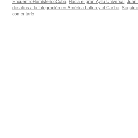
EncuentroHemisfericoCuba
,
Hacia el gran Ayllu Universal
,
Juan
desafíos a la integración en América Latina y el Caribe
,
Seguimo
comentario