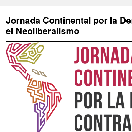
Saltar
al
Jornada Continental por la D
contenido
el Neoliberalismo