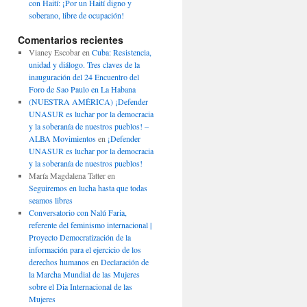
con Haití: ¡Por un Haití digno y
soberano, libre de ocupación!
Comentarios recientes
Vianey Escobar
en
Cuba: Resistencia,
unidad y diálogo. Tres claves de la
inauguración del 24 Encuentro del
Foro de Sao Paulo en La Habana
(NUESTRA AMÉRICA) ¡Defender
UNASUR es luchar por la democracia
y la soberanía de nuestros pueblos! –
ALBA Movimientos
en
¡Defender
UNASUR es luchar por la democracia
y la soberanía de nuestros pueblos!
María Magdalena Tatter
en
Seguiremos en lucha hasta que todas
seamos libres
Conversatorio con Nalú Faria,
referente del feminismo internacional |
Proyecto Democratización de la
información para el ejercicio de los
derechos humanos
en
Declaración de
la Marcha Mundial de las Mujeres
sobre el Dia Internacional de las
Mujeres