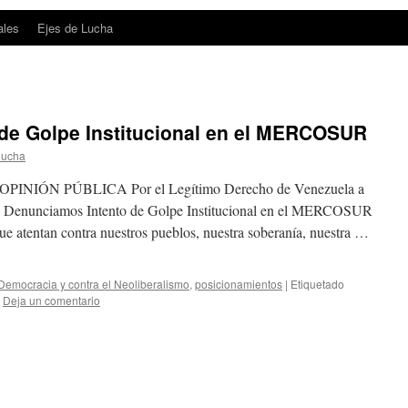
ales
Ejes de Lucha
de Golpe Institucional en el MERCOSUR
lucha
INIÓN PÚBLICA Por el Legítimo Derecho de Venezuela a
e. Denunciamos Intento de Golpe Institucional en el MERCOSUR
que atentan contra nuestros pueblos, nuestra soberanía, nuestra …
 Democracia y contra el Neoliberalismo
,
posicionamientos
|
Etiquetado
Deja un comentario