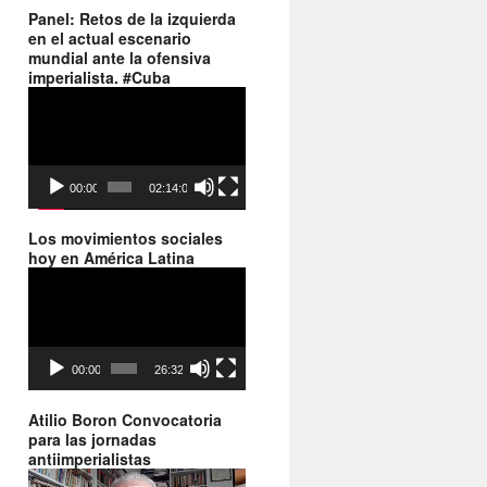
Panel: Retos de la izquierda
en el actual escenario
mundial ante la ofensiva
imperialista. #Cuba
Reproductor
de
vídeo
00:00
02:14:06
Los movimientos sociales
hoy en América Latina
Reproductor
de
vídeo
00:00
26:32
Atilio Boron Convocatoria
para las jornadas
antiimperialistas
Reproductor