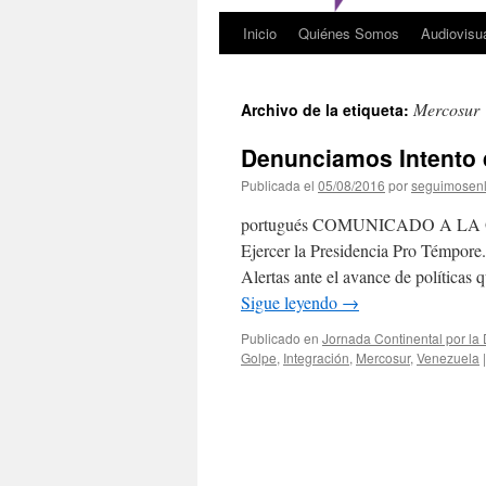
Inicio
Quiénes Somos
Audiovisu
Mercosur
Archivo de la etiqueta:
Denunciamos Intento 
Publicada el
05/08/2016
por
seguimosen
portugués COMUNICADO A LA OP
Ejercer la Presidencia Pro Témpor
Alertas ante el avance de políticas 
Sigue leyendo
→
Publicado en
Jornada Continental por la
Golpe
,
Integración
,
Mercosur
,
Venezuela
|