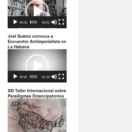
de
vídeo
00:00
00:51
Joel Suárez convoca a
Encuentro Antimperialista en
La Habana
Reproductor
de
vídeo
00:00
01:24
XIII Taller Internacional sobre
Paradigmas Emancipatorios