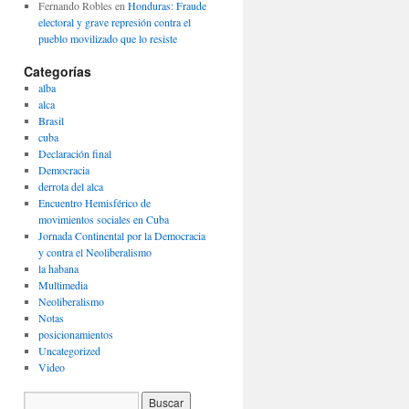
Fernando Robles
en
Honduras: Fraude
electoral y grave represión contra el
pueblo movilizado que lo resiste
Categorías
alba
alca
Brasil
cuba
Declaración final
Democracia
derrota del alca
Encuentro Hemisférico de
movimientos sociales en Cuba
Jornada Continental por la Democracia
y contra el Neoliberalismo
la habana
Multimedia
Neoliberalismo
Notas
posicionamientos
Uncategorized
Video