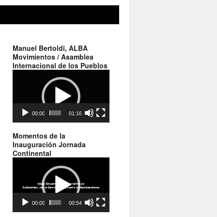
Manuel Bertoldi, ALBA
Movimientos / Asamblea
Internacional de los Pueblos
Reproductor
de
vídeo
00:00
01:16
Momentos de la
Inauguración Jornada
Continental
Reproductor
de
vídeo
00:00
00:54