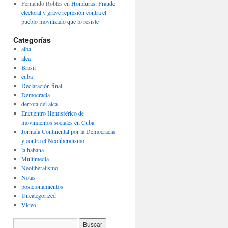
Fernando Robles
en
Honduras: Fraude
electoral y grave represión contra el
pueblo movilizado que lo resiste
Categorías
alba
alca
Brasil
cuba
Declaración final
Democracia
derrota del alca
Encuentro Hemisférico de
movimientos sociales en Cuba
Jornada Continental por la Democracia
y contra el Neoliberalismo
la habana
Multimedia
Neoliberalismo
Notas
posicionamientos
Uncategorized
Video