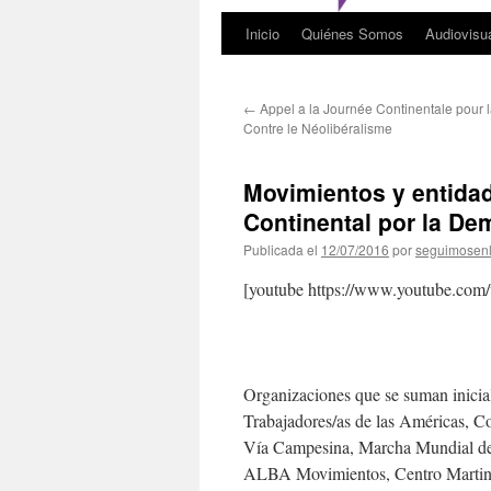
Inicio
Quiénes Somos
Audiovisu
←
Appel a la Journée Continentale pour 
Contre le Néolibéralisme
Movimientos y entida
Continental por la De
Publicada el
12/07/2016
por
seguimosen
[youtube https://www.youtube.
Organizaciones que se suman inicia
Trabajadores/as de las Américas, 
Vía Campesina, Marcha Mundial de l
ALBA Movimientos, Centro Martin