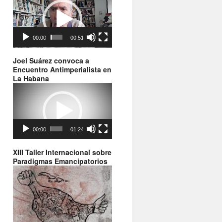
de
vídeo
00:00
00:51
Joel Suárez convoca a
Encuentro Antimperialista en
La Habana
Reproductor
de
vídeo
00:00
01:24
XIII Taller Internacional sobre
Paradigmas Emancipatorios