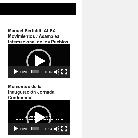
Manuel Bertoldi, ALBA
Movimientos / Asamblea
Internacional de los Pueblos
Reproductor
de
vídeo
00:00
01:16
Momentos de la
Inauguración Jornada
Continental
Reproductor
de
vídeo
00:00
00:54