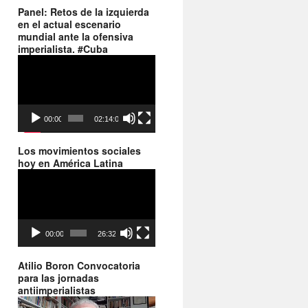
Panel: Retos de la izquierda
en el actual escenario
mundial ante la ofensiva
imperialista. #Cuba
Reproductor
de
vídeo
00:00
02:14:06
Los movimientos sociales
hoy en América Latina
Reproductor
de
vídeo
00:00
26:32
Atilio Boron Convocatoria
para las jornadas
antiimperialistas
Reproductor