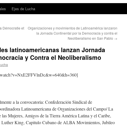
ales
Ejes de Lucha
la Démocratie et
Organizaciones y movimientos de Latinoamérica lanzaron
la Jornada Continental por la Democracia y contra el
Neoliberalismo en San Pablo
→
des latinoamericanas lanzan Jornada
mocracia y Contra el Neoliberalismo
lucha
com/watch?v=NxE2FFVlnDc&w=640&h=360]
lmente a la convocatoria: Confederación Sindical de
Coordinadora Latinoamericana de Organizaciones del Campo/ La
as Mujeres, Amigos de la Tierra América Latina y el Caribe,
 Luther King, Capitulo Cubano de ALBA Movimientos, Jubileo