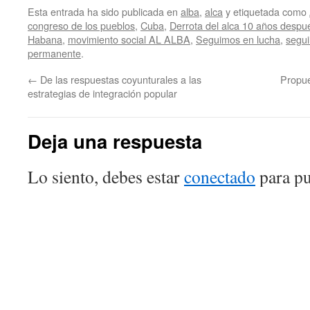
Esta entrada ha sido publicada en
alba
,
alca
y etiquetada como
congreso de los pueblos
,
Cuba
,
Derrota del alca 10 años despu
Habana
,
movimiento social AL ALBA
,
Seguimos en lucha
,
segu
permanente
.
←
De las respuestas coyunturales a las
Propu
estrategias de integración popular
Deja una respuesta
Lo siento, debes estar
conectado
para pu