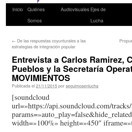
Inicio
Quiénes
Audiovisuales
Ejes de
Somos
Lucha
←
De las respuestas coyunturales a las
Propu
estrategias de integración popular
Entrevista a Carlos Ramirez,
Pueblos y la Secretaría Opera
MOVIMIENTOS
Publicada el
21/11/2015
por
seguimosenlucha
[soundcloud
url=»https://api.soundcloud.com/track
params=»auto_play=false&hide_relat
width=»100%» height=»450″ iframe=»t