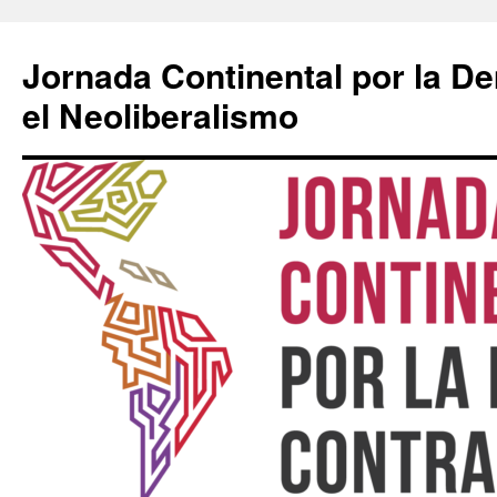
Saltar
al
Jornada Continental por la D
contenido
el Neoliberalismo