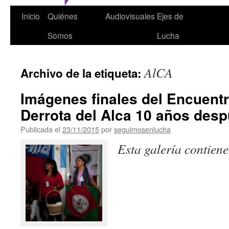
Inicio
Quiénes
Audiovisuales
Ejes de
Somos
Lucha
AlCA
Archivo de la etiqueta:
Imágenes finales del Encuent
Derrota del Alca 10 años des
Publicada el
23/11/2015
por
seguimosenlucha
Esta galería contien