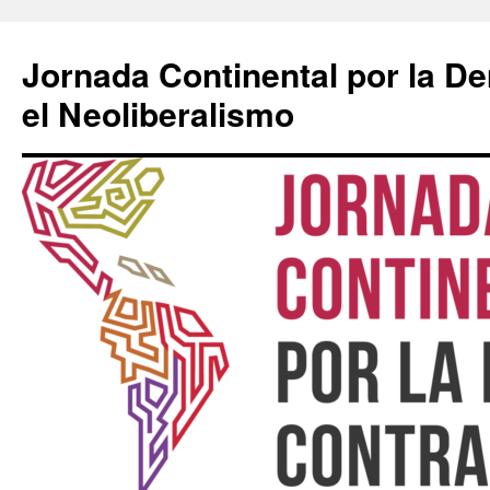
Saltar
al
Jornada Continental por la D
contenido
el Neoliberalismo