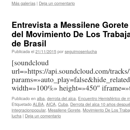
Más galerías
|
Deja un comentario
Entrevista a Messilene Gorete
del Movimiento De Los Trabaja
de Brasil
Publicada el
21/11/2015
por
seguimosenlucha
[soundcloud
url=»https://api.soundcloud.com/track
params=»auto_play=false&hide_relat
width=»100%» height=»450″ iframe=»t
Publicado en
alba
,
derrota del alca
,
Encuentro Hemisférico de m
Etiquetado
ALBA
,
AlCA
,
Cuba
,
Derrota del alca 10 años despu
integracionpopular
,
Messilene Gorete
,
Movimiento De Los Trabaj
lucha
|
Deja un comentario