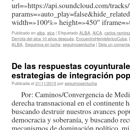
url=»https://api.soundcloud.com/track
params=»auto_play=false&hide_relat
width=»100%» height=»450″ iframe=»t
Publicado en
alba
,
alca
|
Etiquetado
ALBA
,
AlCA
,
carlos ramire
Derrota del alca 10 años después
,
EncuentroHemisfericoCuba
,
ALBA
,
Seguimos en lucha
,
seguimosenlucha
|
Deja un comenta
De las respuestas coyunturale
estrategias de integración pop
Publicada el
21/11/2015
por
seguimosenlucha
Por: Caminos/Convergencia de Medios
derecha transnacional en el continente 
buscando destruir nuestros avances pop
democracia y soberanía, y buscando rec
mecanismos de dominación político, mil