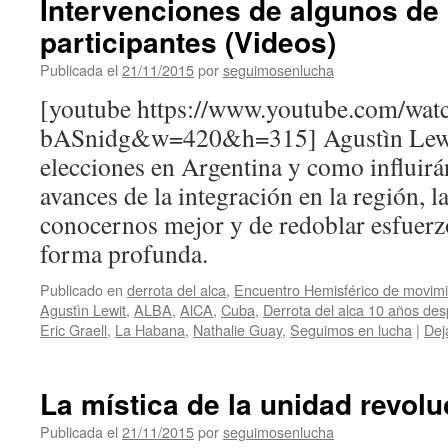
Intervenciones de algunos de
participantes (Videos)
Publicada el
21/11/2015
por
seguimosenlucha
[youtube https://www.youtube.com/wa
bASnidg&w=420&h=315] Agustìn Lewit
elecciones en Argentina y como influirán
avances de la integración en la región, 
conocernos mejor y de redoblar esfuerz
forma profunda.
Publicado en
derrota del alca
,
Encuentro Hemisférico de movimi
Agustìn Lewit
,
ALBA
,
AlCA
,
Cuba
,
Derrota del alca 10 años de
Eric Graell
,
La Habana
,
Nathalie Guay
,
Seguimos en lucha
|
Dej
La mística de la unidad revolu
Publicada el
21/11/2015
por
seguimosenlucha