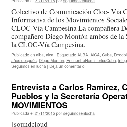
Publicada el
21/11/2015
por
seguimosenlucha
Colectivo de Comunicación Cloc- Vía
Informativa de los Movimientos Sociale
CLOC-Vía Campesina La compañera Deo
compañero Diego Montón ambos de la Se
la CLOC-Vía Campesina.
Publicado en
alba
,
alca
|
Etiquetado
ALBA
,
AlCA
,
Cuba
,
Deodol
años después
,
Diego Montón
,
EncuentroHemisfericoCuba
,
inte
Seguimos en lucha
|
Deja un comentario
Entrevista a Carlos Ramirez,
Pueblos y la Secretaría Opera
MOVIMIENTOS
Publicada el
21/11/2015
por
seguimosenlucha
[soundcloud