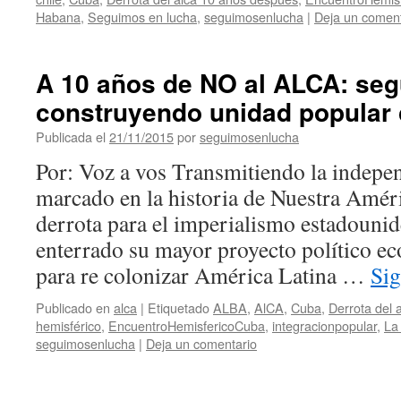
Habana
,
Seguimos en lucha
,
seguimosenlucha
|
Deja un coment
A 10 años de NO al ALCA: se
construyendo unidad popular 
Publicada el
21/11/2015
por
seguimosenlucha
Por: Voz a vos Transmitiendo la indep
marcado en la historia de Nuestra Amé
derrota para el imperialismo estadounid
enterrado su mayor proyecto político e
para re colonizar América Latina …
Si
Publicado en
alca
|
Etiquetado
ALBA
,
AlCA
,
Cuba
,
Derrota del 
hemisférico
,
EncuentroHemisfericoCuba
,
integracionpopular
,
La
seguimosenlucha
|
Deja un comentario