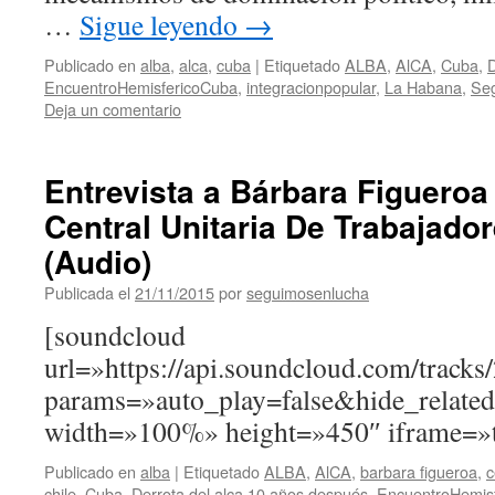
…
Sigue leyendo
→
Publicado en
alba
,
alca
,
cuba
|
Etiquetado
ALBA
,
AlCA
,
Cuba
,
D
EncuentroHemisfericoCuba
,
integracionpopular
,
La Habana
,
Seg
Deja un comentario
Entrevista a Bárbara Figueroa
Central Unitaria De Trabajado
(Audio)
Publicada el
21/11/2015
por
seguimosenlucha
[soundcloud
url=»https://api.soundcloud.com/track
params=»auto_play=false&hide_relat
width=»100%» height=»450″ iframe=»t
Publicado en
alba
|
Etiquetado
ALBA
,
AlCA
,
barbara figueroa
,
c
chile
,
Cuba
,
Derrota del alca 10 años después
,
EncuentroHemis