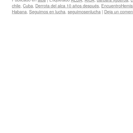
chile
,
Cuba
,
Derrota del alca 10 años después
,
EncuentroHemis
Habana
,
Seguimos en lucha
,
seguimosenlucha
|
Deja un coment