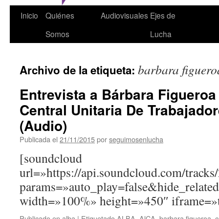
Inicio
Quiénes
Audiovisuales
Ejes de
Somos
Lucha
barbara figuero
Archivo de la etiqueta:
Entrevista a Bárbara Figueroa
Central Unitaria De Trabajado
(Audio)
Publicada el
21/11/2015
por
seguimosenlucha
[soundcloud
url=»https://api.soundcloud.com/track
params=»auto_play=false&hide_relat
width=»100%» height=»450″ iframe=»t
Publicado en
alba
|
Etiquetado
ALBA
,
AlCA
,
barbara figueroa
,
c