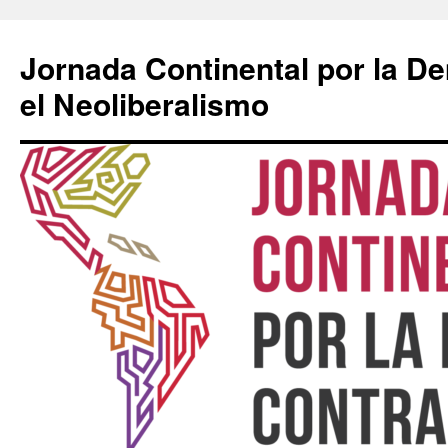
Saltar
al
Jornada Continental por la D
contenido
el Neoliberalismo