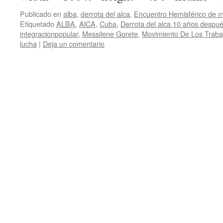
Publicado en
alba
,
derrota del alca
,
Encuentro Hemisférico de m
Etiquetado
ALBA
,
AlCA
,
Cuba
,
Derrota del alca 10 años despu
integracionpopular
,
Messilene Gorete
,
Movimiento De Los Trabaj
lucha
|
Deja un comentario