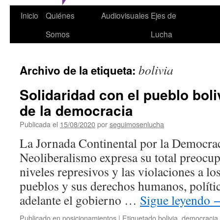
Inicio
Quiénes
Audiovisuales
Ejes de
Somos
Lucha
bolivia
Archivo de la etiqueta:
Solidaridad con el pueblo bol
de la democracia
Publicada el
15/08/2020
por
seguimosenlucha
La Jornada Continental por la Democrac
Neoliberalismo expresa su total preocup
niveles represivos y las violaciones a lo
pueblos y sus derechos humanos, polític
adelante el gobierno …
Sigue leyendo
Publicado en
posicionamientos
|
Etiquetado
bolivia
,
democracia