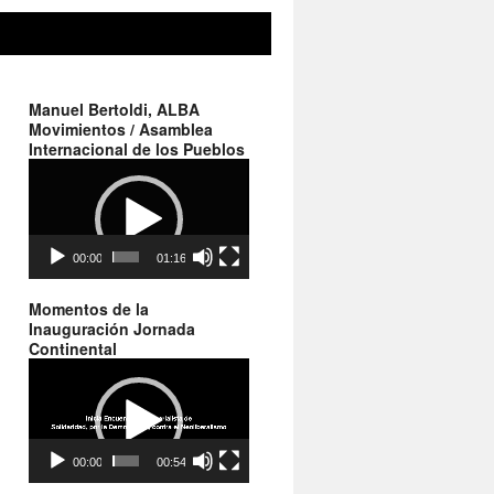
Manuel Bertoldi, ALBA
Movimientos / Asamblea
Internacional de los Pueblos
Reproductor
de
vídeo
00:00
01:16
Momentos de la
Inauguración Jornada
Continental
Reproductor
de
vídeo
00:00
00:54