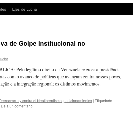
ales
Ejes de Lucha
va de Golpe Institucional no
lucha
Pelo legítimo direito da Venezuela exercer a presidência
 com o avanço de políticas que avançam contra nossos povos,
ação e a integração regional; os distintos movimentos,
 Democracia y contra el Neoliberalismo
,
posicionamientos
|
Etiquetado
Deja un comentario