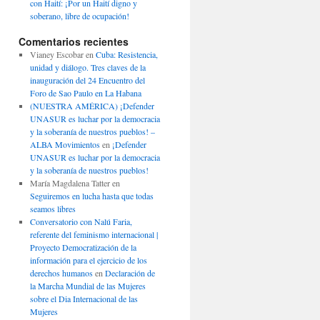
con Haití: ¡Por un Haití digno y
soberano, libre de ocupación!
Comentarios recientes
Vianey Escobar
en
Cuba: Resistencia,
unidad y diálogo. Tres claves de la
inauguración del 24 Encuentro del
Foro de Sao Paulo en La Habana
(NUESTRA AMÉRICA) ¡Defender
UNASUR es luchar por la democracia
y la soberanía de nuestros pueblos! –
ALBA Movimientos
en
¡Defender
UNASUR es luchar por la democracia
y la soberanía de nuestros pueblos!
María Magdalena Tatter
en
Seguiremos en lucha hasta que todas
seamos libres
Conversatorio con Nalú Faria,
referente del feminismo internacional |
Proyecto Democratización de la
información para el ejercicio de los
derechos humanos
en
Declaración de
la Marcha Mundial de las Mujeres
sobre el Dia Internacional de las
Mujeres