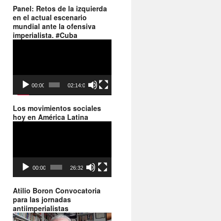
Panel: Retos de la izquierda
en el actual escenario
mundial ante la ofensiva
imperialista. #Cuba
Reproductor
de
vídeo
00:00
02:14:06
Los movimientos sociales
hoy en América Latina
Reproductor
de
vídeo
00:00
26:32
Atilio Boron Convocatoria
para las jornadas
antiimperialistas
Reproductor