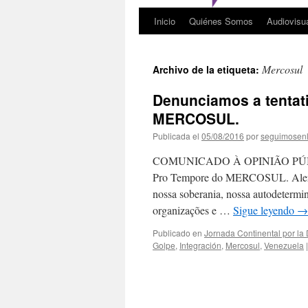
Inicio
Quiénes Somos
Audiovisu
Mercosul
Archivo de la etiqueta:
Denunciamos a tentati
MERCOSUL.
Publicada el
05/08/2016
por
seguimosen
COMUNICADO À OPINIÃO PÚBLICA: 
Pro Tempore do MERCOSUL. Alertas
nossa soberania, nossa autodetermin
organizações e …
Sigue leyendo
→
Publicado en
Jornada Continental por la
Golpe
,
Integración
,
Mercosul
,
Venezuela
|