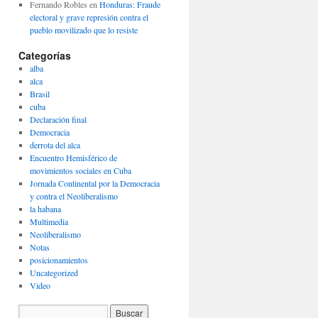
Fernando Robles
en
Honduras: Fraude
electoral y grave represión contra el
pueblo movilizado que lo resiste
Categorías
alba
alca
Brasil
cuba
Declaración final
Democracia
derrota del alca
Encuentro Hemisférico de
movimientos sociales en Cuba
Jornada Continental por la Democracia
y contra el Neoliberalismo
la habana
Multimedia
Neoliberalismo
Notas
posicionamientos
Uncategorized
Video