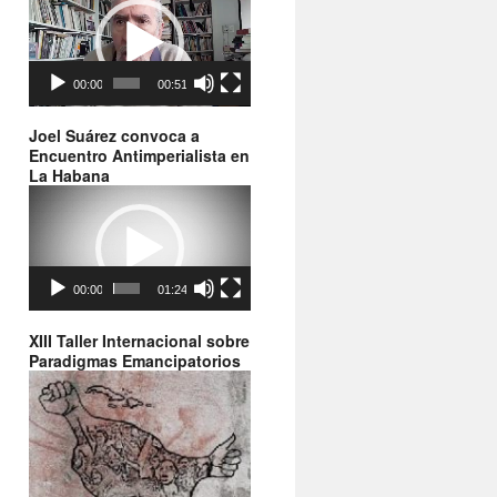
de
vídeo
00:00
00:51
Joel Suárez convoca a
Encuentro Antimperialista en
La Habana
Reproductor
de
vídeo
00:00
01:24
XIII Taller Internacional sobre
Paradigmas Emancipatorios